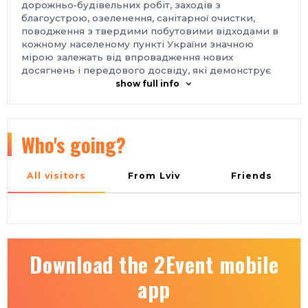
дорожньо‑будівельних робіт, заходів з
благоустрою, озеленення, санітарної очистки,
поводження з твердими побутовими відходами в
кожному населеному пункті України значною
мірою залежать від впровадження нових
досягнень і передового досвіду, які демонструє
експозиція виставки.
show full info
Організатор:
ТОВ «КИЇВ ГЛОБАЛ ЕКСПО».
Місце проведення:
Україна, м. Київ, Міжнародний виставковий центр,
Броварський проспект, 15, станція метро
Who's going?
«Лівобережна»
Контакти:
тел.: +38 066 490-07-57
All visitors
From Lviv
Friends
e-mail: forum@iec-expo.com.ua
https://www.iec-expo.com.ua/ct-2026.html
Download the 2Event mobile
app