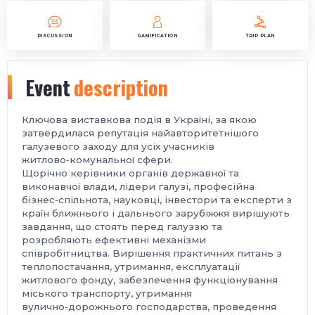
DISCUSSION
GAMIFICATION
TRIP PLAN
Event
description
Ключова виставкова подія в Україні, за якою
затвердилася репутація найавторитетнішого
галузевого заходу для усіх учасників
житлово‑комунальної сфери.
Щорічно керівники органів державної та
виконавчої влади, лідери галузі, професійна
бізнес‑спільнота, науковці, інвестори та експерти з
країн ближнього і дальнього зарубіжжя вирішують
завдання, що стоять перед галуззю та
розробляють ефективні механізми
співробітництва. Вирішення практичних питань з
теплопостачання, утримання, експлуатації
житлового фонду, забезпечення функціонування
міського транспорту, утримання
вулично‑дорожнього господарства, проведення