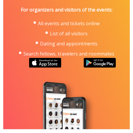
expo.com.ua
For organizers and visitors of the events:
https://www.iec-expo.com.ua/aqua-2026.html
All events and tickets online
List of all visitors
Dating and appointments
Search fellows, travelers and roommates