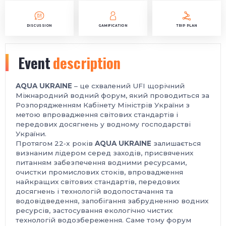
DISCUSSION
GAMIFICATION
TRIP PLAN
Event
description
AQUA UKRAINE
– це схвалений UFI щорічний
Міжнародний водний форум, який проводиться за
Розпорядженням Кабінету Міністрів України з
метою впровадження світових стандартів і
передових досягнень у водному господарстві
України.
Протягом 22‑x років
AQUA UKRAINE
залишається
визнаним лідером серед заходів, присвячених
питанням забезпечення водними ресурсами,
очистки промислових стоків, впровадження
найкращих світових стандартів, передових
досягнень і технологій водопостачання та
водовідведення, запобігання забрудненню водних
ресурсів, застосування екологічно чистих
технологій водозбереження. Саме тому форум