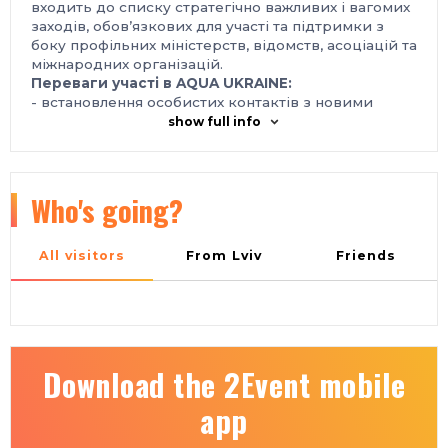
входить до списку стратегічно важливих і вагомих
заходів, обов’язкових для участі та підтримки з
боку профільних міністерств, відомств, асоціацій та
міжнародних організацій.
Переваги участі в AQUA UKRAINE:
- встановлення особистих контактів з новими
потенційними клієнтами, продуктивні переговори,
show full info
укладання контрактів;
- підтримка і розвиток вже існуючих ділових
відносин з профільними представниками бізнесу і
органами влади;
Who's going?
- демонстрація конкурентоспроможності та
потенціалу вашого підприємства;
- збільшення впізнаваності вашої торгової марки;
All visitors
From Lviv
Friends
- вплив на широку цільову аудиторію;
- відкриття перспектив розвитку для кожного
учасника Форуму.
Місце проведення:
Україна, м. Київ, Міжнародний виставковий центр,
Броварський проспект, 15, станція метро
Download the 2Event mobile
«Лівобережна»
Контакти:
app
тел.: +38 050 403-66-91, +38 050 770-36-75
e‑mail: expert@iec-expo.com.ua, 2018@iec-